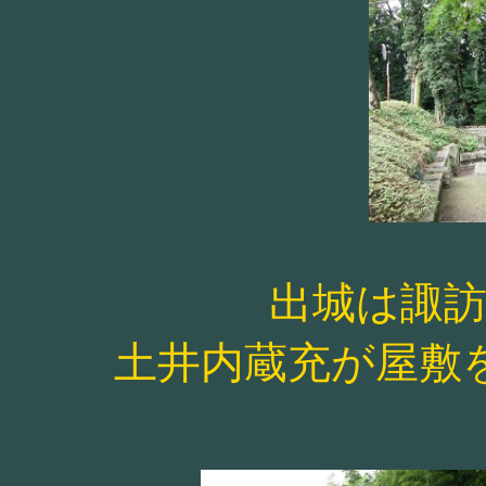
出城は諏
土井内蔵充が屋敷