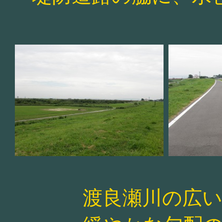
渡良瀬川の広