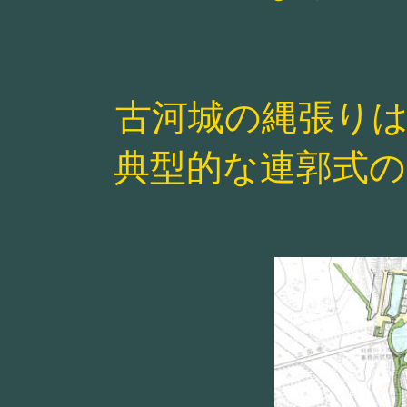
古河城の縄張り
典型的な連郭式