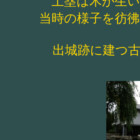
土塁は木が生
当時の様子を彷
出城跡に建つ