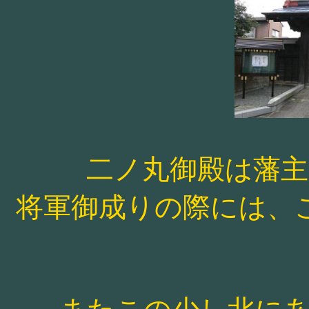
二ノ丸御殿は藩
将軍御成りの際には、